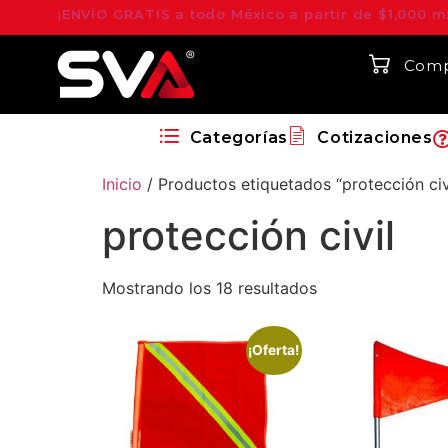
¡ENVÍO GRATIS a todo México a partir de $1,000 m
Comp
Categorías
Cotizaciones
Inicio
/ Productos etiquetados “protección civ
protección civil
Mostrando los 18 resultados
¡Oferta!