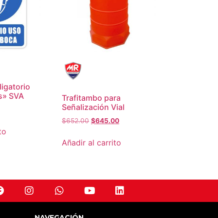
igatorio
s» SVA
Trafitambo para
Señalización Vial
$
652.00
$
645.00
to
Añadir al carrito
NAVEGACIÓN