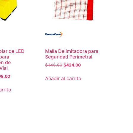
lar de LED
Malla Delimitadora para
para
Seguridad Perimetral
ón de
$
446.60
$
424.00
Vial
98.00
Añadir al carrito
arrito