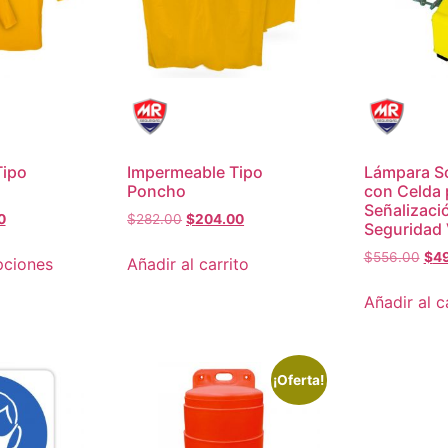
Tipo
Impermeable Tipo
Lámpara So
Poncho
con Celda 
Señalizaci
0
$
282.00
$
204.00
Seguridad 
$
556.00
$
4
pciones
Añadir al carrito
Añadir al c
¡Oferta!