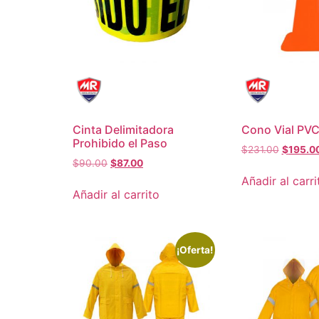
Cinta Delimitadora
Cono Vial PV
Prohibido el Paso
$
231.00
$
195.0
$
90.00
$
87.00
Añadir al carri
Añadir al carrito
¡Oferta!