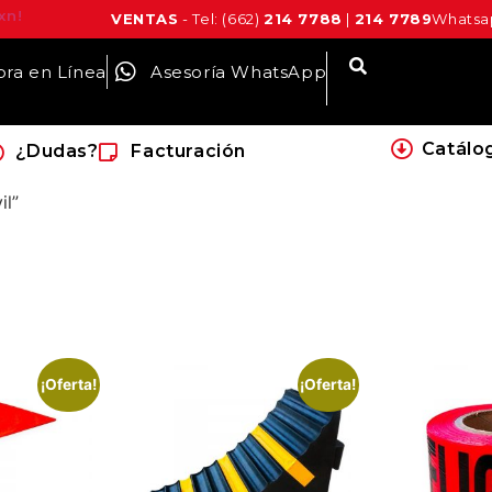
xn!
VENTAS
- Tel: (662)
214 7788
|
214 7789
Whatsap
ra en Línea
Asesoría WhatsApp
Catálo
¿Dudas?
Facturación
il”
¡Oferta!
¡Oferta!