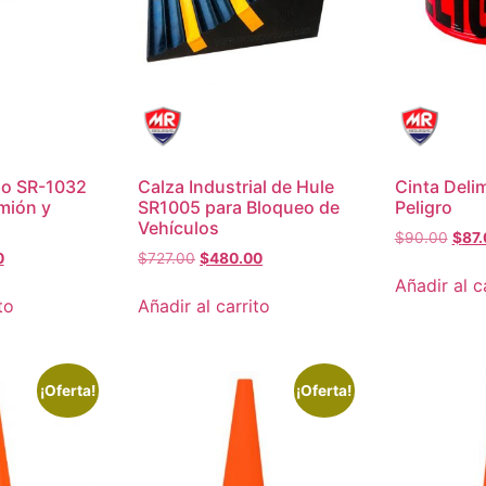
do SR-1032
Calza Industrial de Hule
Cinta Deli
mión y
SR1005 para Bloqueo de
Peligro
Vehículos
$
90.00
$
87.
0
$
727.00
$
480.00
Añadir al c
to
Añadir al carrito
¡Oferta!
¡Oferta!