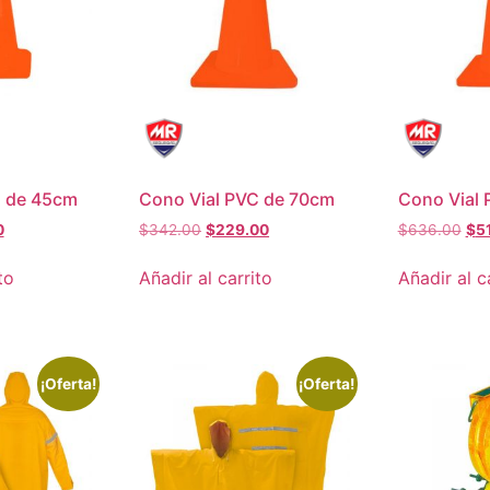
C de 45cm
Cono Vial PVC de 70cm
Cono Vial
0
$
342.00
$
229.00
$
636.00
$
5
to
Añadir al carrito
Añadir al c
¡Oferta!
¡Oferta!