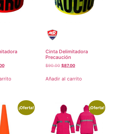
mitadora
Cinta Delimitadora
Precaución
00
$
90.00
$
87.00
arrito
Añadir al carrito
¡Oferta!
¡Oferta!