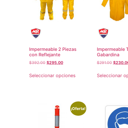
Impermeable 2 Piezas
Impermeable 
con Reflejante
Gabardina
$
392.00
$
295.00
$
291.00
$
230.0
Seleccionar opciones
Seleccionar o
¡Oferta!