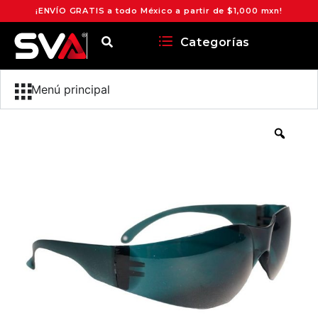
¡ENVÍO GRATIS a todo México a partir de $1,000 mxn!
Categorías
Menú principal