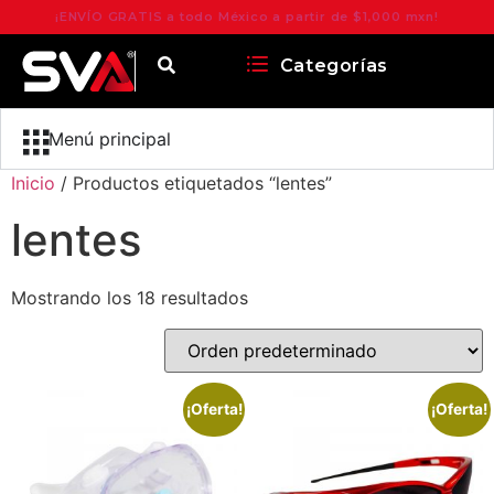
¡ENVÍO GRATIS a todo México a partir de $1,000 mxn!
Categorías
Menú principal
Inicio
/ Productos etiquetados “lentes”
lentes
Mostrando los 18 resultados
¡Oferta!
¡Oferta!