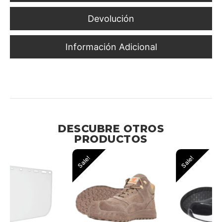
Devolución
Información Adicional
Diseño Ergonómico con Ajuste de Intervalos para Uso
Prolongado en la Industria
DESCUBRE OTROS
PRODUCTOS
Sale!
Sale!