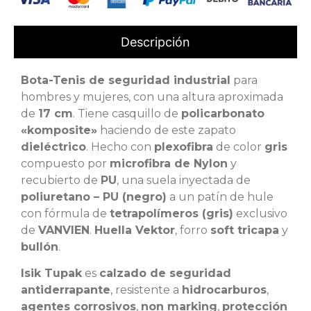
Descripción
Bota-Tenis de seguridad industrial
para
hombres y mujeres, con una altura aproximada
de
17 cm
. Tiene casquillo de
policarbonato
«komposite»
haciendo de este zapato
dieléctrico
. Hecho con
plexofibra
de color
gris
compuesto por
microfibra de Nylon
y
recubierto de
PU
, una suela inyectada de
poliuretano – PU (negro)
a un patín de hule
con fórmula de
tetrapolímeros (gris)
exclusivo
de
VANVIEN
.
Huella Vektor
, forro
soft tricapa
y
bullón
.
Isik Tupak
es
calzado de seguridad
antiderrapante
, resistente a
hidrocarburos
,
agentes corrosivos
,
non marking
,
protección