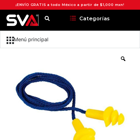
¡ENVÍO GRATIS a todo México a partir de $1,000 mxn!
Categorías
Menú principal