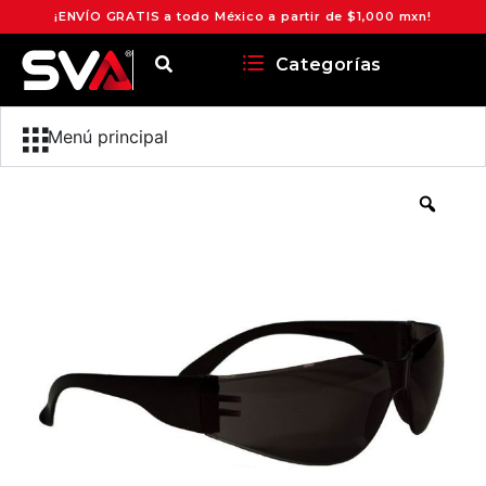
¡ENVÍO GRATIS a todo México a partir de $1,000 mxn!
Categorías
Menú principal