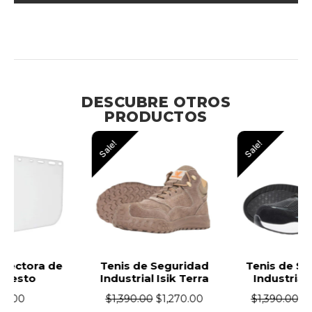
Protección Ocular con Alta Visibilidad en Ambientes de
Humedad y Temperatura Variable
DESCUBRE OTROS
PRODUCTOS
Sale!
Sale!
Tenis de Seguridad
Tenis de Seguridad
Industrial Isik Terra
Industrial Isik Zu
$
1,390.00
$
1,270.00
$
1,390.00
$
1,270.00